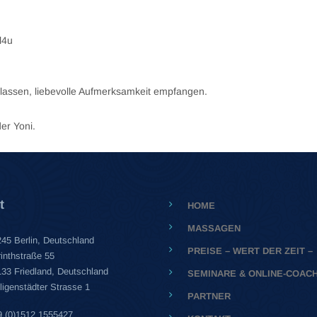
l4u
lassen, liebevolle Aufmerksamkeit empfangen.
er Yoni.
t
HOME
MASSAGEN
45 Berlin, Deutschland
PREISE – WERT DER ZEIT –
inthstraße 55
33 Friedland, Deutschland
SEMINARE & ONLINE-COAC
ligenstädter Strasse 1
PARTNER
9 (0)1512 1555427