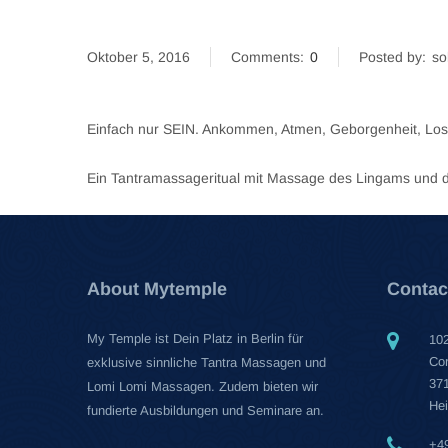
Oktober 5, 2016
Comments:
0
Posted by:
so
Einfach nur SEIN. Ankommen, Atmen, Geborgenheit, Los
Ein Tantramassageritual mit Massage des Lingams und d
About Mytemple
Contac
My Temple ist Dein Platz in Berlin für
102
Cor
exklusive sinnliche Tantra Massagen und
371
Lomi Lomi Massagen. Zudem bieten wir
Hei
fundierte Ausbildungen und Seminare an.
+4