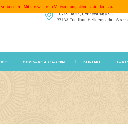
u verbessern. Mit der weiteren Verwendung stimmst du dem zu.
10245 Berlin, Corinthstraße 55
37133 Friedland Heiligenstädter Strass
EISE
SEMINARE & COACHING
KONTAKT
PART